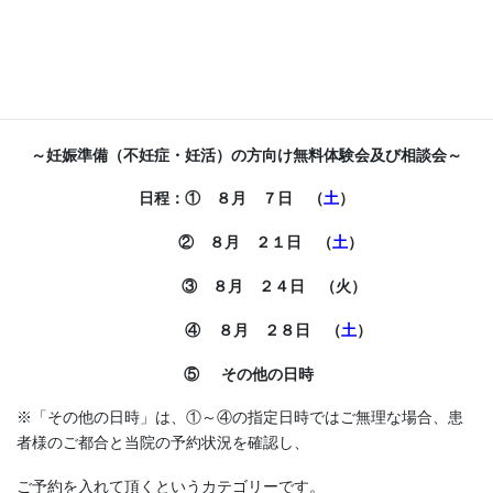
令和３年８月の
妊娠準備（不妊症・妊活）の方向け無料体験会及び
相談会の
ご案内です。
～妊娠準備（不妊症・妊活）の方向け無料体験会及び相談会～
日程：① ８月 ７日 （
土
）
② ８月 ２１日 （
土
）
③ ８月 ２４日 （火）
④ ８月 ２８日 （
土
）
⑤ その他の日時
※「その他の日時」は、①～④の指定日時ではご無理な場合、患
者様のご都合と当院の予約状況を確認し、
ご予約を入れて頂くというカテゴリーです。