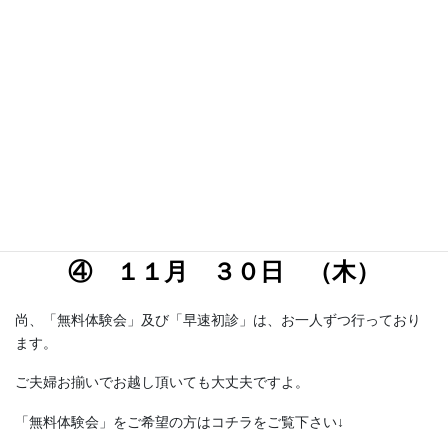
験会及び初診
の
ご案内です。
日程：
① １１
月 １１
日 （
土
）
② １１
月 １４日 （火）
③ １１月 １８日 （
土
）
④ １１月 ３０日 （木）
尚、「無料体験会」及び「早速初診」は、お一人ずつ行っており
ます。
ご夫婦お揃いでお越し頂いても大丈夫ですよ。
「無料体験会」をご希望の方はコチラをご覧下さい↓