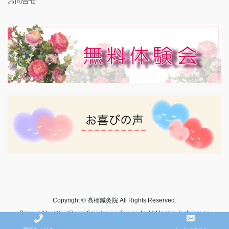
お問合せ
Copyright © 髙橋鍼灸院 All Rights Reserved.
Powered by
WordPress
&
Lightning Theme
by Vektor,Inc. technology.