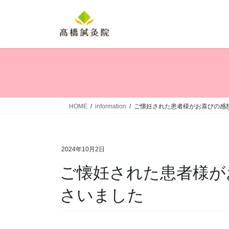
コ
ナ
ン
ビ
テ
ゲ
ン
ー
ツ
シ
へ
ョ
ス
ン
キ
に
ッ
移
HOME
information
ご懐妊された患者様がお喜びの感
プ
動
2024年10月2日
ご懐妊された患者様が
さいました