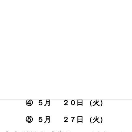
向け無料体験会及び初診
の
ご案内で
す。
日程：
① ５
月 １０日 （
土
）
② ５
月 １５日 （木）
③ ５
月 １７日 （
土
）
④ ５
月 ２０日 （火）
⑤ ５
月 ２７日 （火）