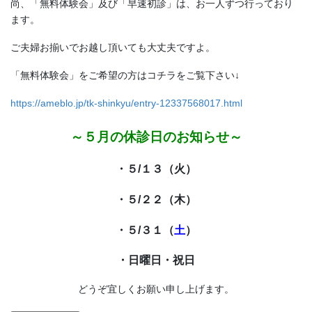
尚、「無料体験会」及び「早速初診」は、お一人ずつ行っており
ます。
ご夫婦お揃いでお越し頂いても大丈夫ですよ。
「無料体験会」をご希望の方はコチラをご覧下さい↓
https://ameblo.jp/tk-shinkyu/entry-12337568017.html
～５
月の休診日のお知らせ～
・５/１３（火）
・５/２２（木）
・５/３１（
土
）
・
日曜日・祝日
どうぞ宜しくお願い申し上げます。