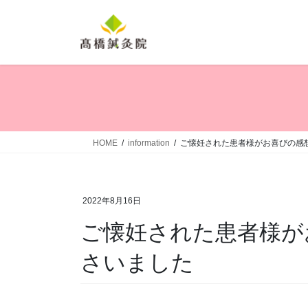
コ
ナ
ン
ビ
テ
ゲ
ン
ー
ツ
シ
へ
ョ
ス
ン
キ
に
ッ
移
HOME
information
ご懐妊された患者様がお喜びの感
プ
動
2022年8月16日
ご懐妊された患者様が
さいました