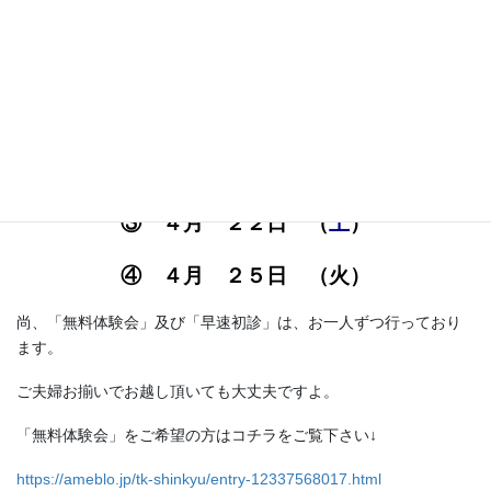
初診
の
ご案内です。
日程：
① ４月 ８日 （
土
）
② ４月 １３日 （木）
③ ４月 ２２日 （
土
）
④ ４月 ２５日 （火）
尚、「無料体験会」及び「早速初診」は、お一人ずつ行っており
ます。
ご夫婦お揃いでお越し頂いても大丈夫ですよ。
「無料体験会」をご希望の方はコチラをご覧下さい↓
https://ameblo.jp/tk-shinkyu/entry-12337568017.html