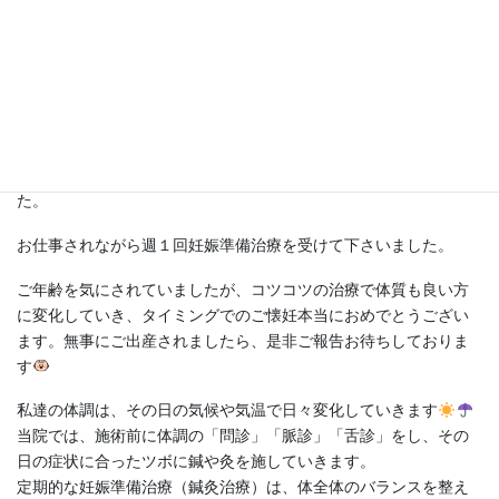
M.W様は初めて当院にお越しの際は、不妊治療クリニックへ通っ
ていたがストレスで蕁麻疹が出てしまいクリニックをお休みされ
ていました。
しかし、ご自身の身体で気になっているところがあるので『良い
鍼灸をしてくれる所がないかな？』と当院を見つけて下さいまし
た。
お仕事されながら週１回妊娠準備治療を受けて下さいました。
ご年齢を気にされていましたが、コツコツの治療で体質も良い方
に変化していき、タイミングでのご懐妊本当におめでとうござい
ます。無事にご出産されましたら、是非ご報告お待ちしておりま
す
私達の体調は、その日の気候や気温で日々変化していきます
当院では、施術前に体調の「問診」「脈診」「舌診」をし、その
日の症状に合ったツボに鍼や灸を施していきます。
定期的な妊娠準備治療（鍼灸治療）は、体全体のバランスを整え