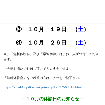
① １０
月 １
日 （火)
② １０
月 １２
日 （
土
）
③ １０
月 １９
日 （
土
）
④ １０月 ２６日 （
土
）
尚、「無料体験会」及び「早速初診」は、お一人ずつ行っており
ます。
ご夫婦お揃いでお越し頂いても大丈夫ですよ。
「無料体験会」をご希望の方はコチラをご覧下さい↓
https://ameblo.jp/tk-shinkyu/entry-12337568017.html
～１０
月の休診日のお知らせ～